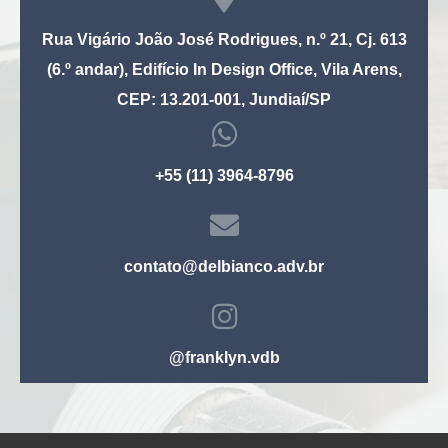
Rua Vigário João José Rodrigues, n.º 21, Cj. 613
(6.º andar), Edifício In Design Office, Vila Arens,
CEP: 13.201-001, Jundiaí/SP
+55 (11) 3964-8796
contato@delbianco.adv.br
@franklyn.vdb